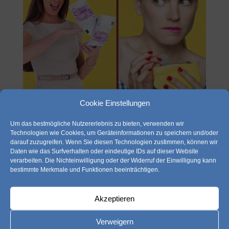
Cookie Einstellungen
Um das bestmögliche Nutzererlebnis zu bieten, verwenden wir
Technologien wie Cookies, um Geräteinformationen zu speichern und/oder
darauf zuzugreifen. Wenn Sie diesen Technologien zustimmen, können wir
Die SoliRente und wie diese funktioniert
Daten wie das Surfverhalten oder eindeutige IDs auf dieser Website
von
Daniel Schulta
|
23.10.2020
|
diverses
,
gehalt
,
verarbeiten. Die Nichteinwilligung oder der Widerruf der Einwilligung kann
sparen & anlegen
,
vorsorgen
bestimmte Merkmale und Funktionen beeinträchtigen.
Viele von euch haben bestimmt schon mitbekommen,
Akzeptieren
dass unser Staat nach nun fast 30 Jahren den
Solidaritätszuschlag „in Altersteilzeit“ schickt. Zumindest
Verweigern
für Gering- bis Mittelverdiener bleibt mehr Netto vom