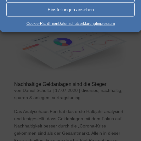
Brutto! Spitzenverdiener dürfen allerdings den...
Einstellungen ansehen
Cookie-Richtlinien
Datenschutzerklärung
Impressum
Nachhaltige Geldanlagen sind die Sieger!
von
Daniel Schulta
|
17.07.2020
|
diverses
,
nachhaltig
,
sparen & anlegen
,
vertragstuning
Das Analysehaus Feri hat das erste Halbjahr analysiert
und festgestellt, dass Geldanlagen mit dem Fokus auf
Nachhaltigkeit besser durch die „Corona-Krise
gekommen sind als der Gesamtmarkt. Allein in dieser
Krise schnitten diese um drei bis fünf Prozent besser...