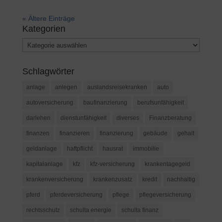
« Ältere Einträge
Kategorien
Kategorien
Schlagwörter
anlage
anlegen
auslandsreisekranken
auto
autoversicherung
baufinanzierung
berufsunfähigkeit
darlehen
dienstunfähigkeit
diverses
Finanzberatung
finanzen
finanzieren
finanzierung
gebäude
gehalt
geldanlage
haftpflicht
hausrat
immobilie
kapitalanlage
kfz
kfz-versicherung
krankentagegeld
krankenversicherung
krankenzusatz
kredit
nachhaltig
pferd
pferdeversicherung
pflege
pflegeversicherung
rechtsschutz
schulta energie
schulta finanz