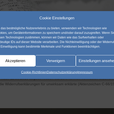
Cookie Einstellungen
das bestmögliche Nutzererlebnis zu bieten, verwenden wir Technologien wie
kies, um Geräteinformationen zu speichern und/oder darauf zuzugreifen. Wenn Si
sen Technologien zustimmen, können wir Daten wie das Surfverhalten oder
deutige IDs auf dieser Website verarbeiten. Die Nichteinwilligung oder der Widerru
 Einwilligung kann bestimmte Merkmale und Funktionen beeinträchtigen.
von Krediten!
Akzeptieren
Verweigern
Einstellungen anseh
g
,
diverses
,
finanzieren
,
vertragstuning
Cookie-Richtlinien
Datenschutzerklärung
Impressum
che nach 11.06.2010 abgeschlossen wurden, können vermutlich widerruf
ie Widerrufserklärungen für unwirksam erklärte (Aktenzeichen C-66/19