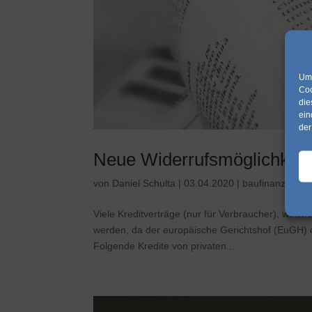
Um 
Coo
die
ein
der
Neue Widerrufsmöglichkeit 
von
Daniel Schulta
|
03.04.2020
|
baufinanzierun
Viele Kreditverträge (nur für Verbraucher), wel
werden, da der europäische Gerichtshof (EuGH) d
Folgende Kredite von privaten...