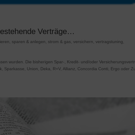
 bestehende Verträge…
ieren
,
sparen & anlegen
,
strom & gas
,
versichern
,
vertragstuning
,
en wurden. Die bisherigen Spar-, Kredit- und/oder Versicherungsvert
nk, Sparkasse, Union, Deka, R+V, Allianz, Concordia Conti, Ergo oder Z