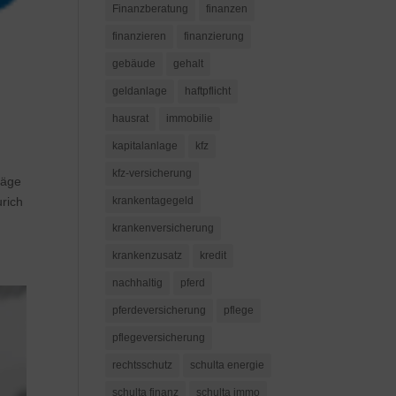
Finanzberatung
finanzen
finanzieren
finanzierung
gebäude
gehalt
geldanlage
haftpflicht
hausrat
immobilie
kapitalanlage
kfz
kfz-versicherung
räge
krankentagegeld
urich
krankenversicherung
krankenzusatz
kredit
nachhaltig
pferd
pferdeversicherung
pflege
pflegeversicherung
rechtsschutz
schulta energie
schulta finanz
schulta immo