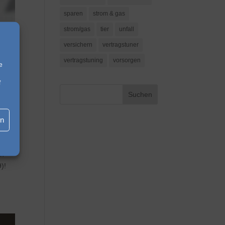
sparen
strom & gas
strom/gas
tier
unfall
versichern
vertragstuner
vertragstuning
vorsorgen
e
f
en
en
)!