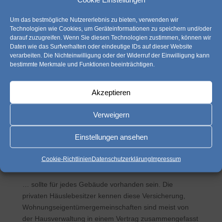
Um das bestmögliche Nutzererlebnis zu bieten, verwenden wir
Technologien wie Cookies, um Geräteinformationen zu speichern und/oder
darauf zuzugreifen. Wenn Sie diesen Technologien zustimmen, können wir
Daten wie das Surfverhalten oder eindeutige IDs auf dieser Website
verarbeiten. Die Nichteinwilligung oder der Widerruf der Einwilligung kann
bestimmte Merkmale und Funktionen beeinträchtigen.
Akzeptieren
Verweigern
Einstellungen ansehen
Eine Gebäudeversicherung…
von
Daniel Schulta
|
14.02.2020
|
diverses
,
gebäude
,
Cookie-Richtlinien
Datenschutzerklärung
Impressum
versichern
… sollte für jedes Gebäude vorhanden sein. Die
privaten Häuslebesitzer kennen diese Versicherung,
Wohnungseigentümergemeinschaften sind meist von
der Hausverwaltung in einem Vertrag zusammengefasst