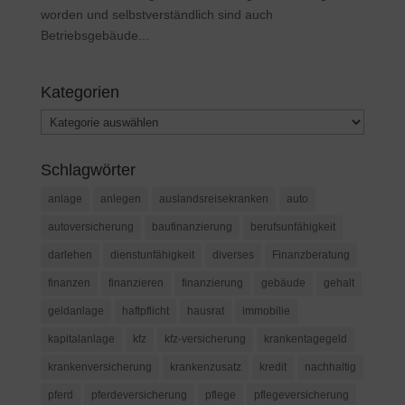
worden und selbstverständlich sind auch
Betriebsgebäude...
Kategorien
Kategorien
Schlagwörter
anlage
anlegen
auslandsreisekranken
auto
autoversicherung
baufinanzierung
berufsunfähigkeit
darlehen
dienstunfähigkeit
diverses
Finanzberatung
finanzen
finanzieren
finanzierung
gebäude
gehalt
geldanlage
haftpflicht
hausrat
immobilie
kapitalanlage
kfz
kfz-versicherung
krankentagegeld
krankenversicherung
krankenzusatz
kredit
nachhaltig
pferd
pferdeversicherung
pflege
pflegeversicherung