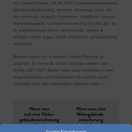
von
Daniel Schulta
|
10.04.2020
|
auslandsreisekranken
,
berufsunfähigkeit (bu)
,
diverses
,
fahrzeuge (auto, kfz,
lkw, motorrad, moped)
,
finanzieren
,
haftpflicht
,
hausrat
,
krankentagegeld
,
krankenversicherung (kv, pkv, gkv, kv-
z)
,
krankenzusatz (kv-z)
,
rechtsschutz
,
sparen &
anlegen
,
strom & gas
,
unfall
,
versichern
,
vertragstuning
,
vorsorgen
Beraten haben wir in diesem Fall ein Pärchen, je
ungefähr 30 Jahre alt. Deren Verträge werden nun
richtig „GETUNT“! Bisher hatte jeder mindestens zwei
Ansprechpartner und niemanden der wirklich einen
Überblick über alle notwendigen Sparten hatte –...
Cookie Einstellungen