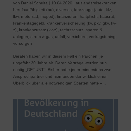
von
Daniel Schulta
|
10.04.2020
|
auslandsreisekranken
,
berufsunfähigkeit (bu)
,
diverses
,
fahrzeuge (auto, kfz,
lkw, motorrad, moped)
,
finanzieren
,
haftpflicht
,
hausrat
,
krankentagegeld
,
krankenversicherung (kv, pkv, gkv, kv-
z)
,
krankenzusatz (kv-z)
,
rechtsschutz
,
sparen &
anlegen
,
strom & gas
,
unfall
,
versichern
,
vertragstuning
,
vorsorgen
Beraten haben wir in diesem Fall ein Pärchen, je
ungefähr 30 Jahre alt. Deren Verträge werden nun
richtig „GETUNT“! Bisher hatte jeder mindestens zwei
Ansprechpartner und niemanden der wirklich einen
Überblick über alle notwendigen Sparten hatte –...