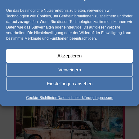
suchaktionen werden schnell zur kostenfalle – denn
wenn in der folge ein suchtrupp mit hundestaffel und gar
Um das bestmögliche Nutzererlebnis zu bieten, verwenden wir
Technologien wie Cookies, um Geräteinformationen zu speichern und/oder
der hubschrauber...
darauf zuzugreifen. Wenn Sie diesen Technologien zustimmen, können wir
Daten wie das Surfverhalten oder eindeutige IDs auf dieser Website
verarbeiten. Die Nichteinwilligung oder der Widerruf der Einwilligung kann
bestimmte Merkmale und Funktionen beeinträchtigen.
Akzeptieren
Verweigern
Einstellungen ansehen
Cookie-Richtlinien
Datenschutzerklärung
Impressum