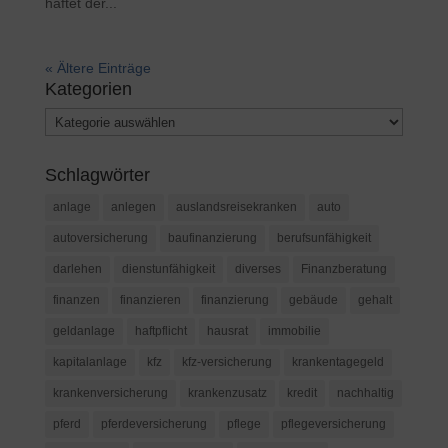
haftet der...
« Ältere Einträge
Kategorien
Kategorien
Schlagwörter
anlage
anlegen
auslandsreisekranken
auto
autoversicherung
baufinanzierung
berufsunfähigkeit
darlehen
dienstunfähigkeit
diverses
Finanzberatung
finanzen
finanzieren
finanzierung
gebäude
gehalt
geldanlage
haftpflicht
hausrat
immobilie
kapitalanlage
kfz
kfz-versicherung
krankentagegeld
krankenversicherung
krankenzusatz
kredit
nachhaltig
pferd
pferdeversicherung
pflege
pflegeversicherung