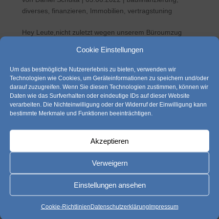
diverses
,
finanzieren
,
Immobilien
,
vertragstuning
Hey Leute,nicht zuletzt wegen unserem Büroumzug
rückte DAS Wort zum Freitag die letzten Monate leider
Cookie Einstellungen
etwas in den Hintergrund. Dies soll sich nun ändern und
wir möchten euch hier wieder regelmäßig mit News
Um das bestmögliche Nutzererlebnis zu bieten, verwenden wir
versorgen.Heute geht es um die sogenannte
Technologien wie Cookies, um Geräteinformationen zu speichern und/oder
darauf zuzugreifen. Wenn Sie diesen Technologien zustimmen, können wir
Baufinanzierung,...
Daten wie das Surfverhalten oder eindeutige IDs auf dieser Website
verarbeiten. Die Nichteinwilligung oder der Widerruf der Einwilligung kann
bestimmte Merkmale und Funktionen beeinträchtigen.
Akzeptieren
Verweigern
Einstellungen ansehen
Cookie-Richtlinien
Datenschutzerklärung
Impressum