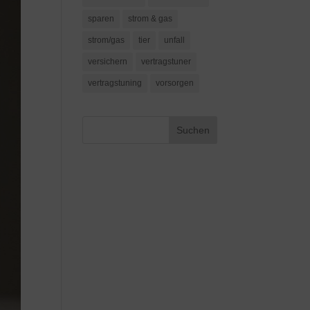
sparen
strom & gas
strom/gas
tier
unfall
versichern
vertragstuner
vertragstuning
vorsorgen