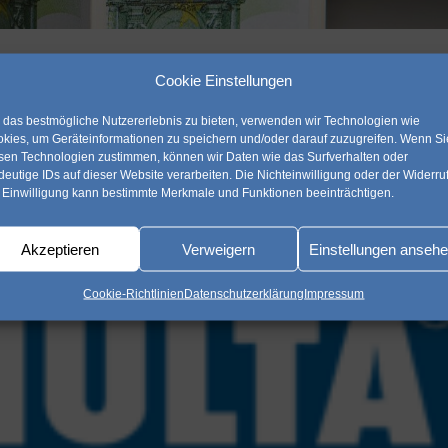
Immobilie
Cookie Einstellungen
g
,
diverses
,
finanzieren
,
Immobilien
,
vertragstuning
das bestmögliche Nutzererlebnis zu bieten, verwenden wir Technologien wie
kies, um Geräteinformationen zu speichern und/oder darauf zuzugreifen. Wenn Si
 rückte DAS Wort zum Freitag die letzten Monate leider etwas in den
sen Technologien zustimmen, können wir Daten wie das Surfverhalten oder
möchten euch hier wieder regelmäßig mit News versorgen.Heute geht e
deutige IDs auf dieser Website verarbeiten. Die Nichteinwilligung oder der Widerru
 Einwilligung kann bestimmte Merkmale und Funktionen beeinträchtigen.
Akzeptieren
Verweigern
Einstellungen anseh
Cookie-Richtlinien
Datenschutzerklärung
Impressum