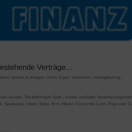
 bestehende Verträge…
ieren
,
sparen & anlegen
,
strom & gas
,
versichern
,
vertragstuning
,
en wurden. Die bisherigen Spar-, Kredit- und/oder Versicherungsvert
nk, Sparkasse, Union, Deka, R+V, Allianz, Concordia Conti, Ergo oder Z