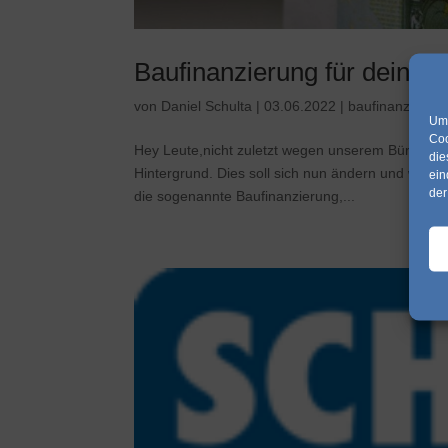
Baufinanzierung für deine 
von
Daniel Schulta
|
03.06.2022
|
baufinanzierun
Um 
Coo
Hey Leute,nicht zuletzt wegen unserem Büroumzug
die
Hintergrund. Dies soll sich nun ändern und wir 
ein
der
die sogenannte Baufinanzierung,...