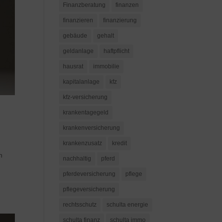
Finanzberatung
finanzen
finanzieren
finanzierung
gebäude
gehalt
geldanlage
haftpflicht
hausrat
immobilie
kapitalanlage
kfz
kfz-versicherung
krankentagegeld
krankenversicherung
krankenzusatz
kredit
h
nachhaltig
pferd
pferdeversicherung
pflege
pflegeversicherung
rechtsschutz
schulta energie
schulta finanz
schulta immo