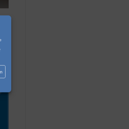
e
s um
f
en