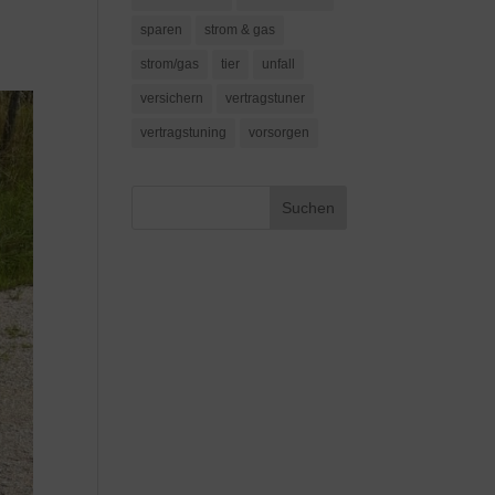
sparen
strom & gas
strom/gas
tier
unfall
versichern
vertragstuner
vertragstuning
vorsorgen