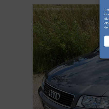
Um 
Coo
die
ein
der