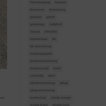
Finanzberatung
finanzen
finanzieren
finanzierung
gebäude
gehalt
geldanlage
haftpflicht
hausrat
immobilie
kapitalanlage
kfz
kfz-versicherung
krankentagegeld
krankenversicherung
krankenzusatz
kredit
nachhaltig
pferd
pferdeversicherung
pflege
pflegeversicherung
neue
rechtsschutz
schulta energie
schulta finanz
schulta immo