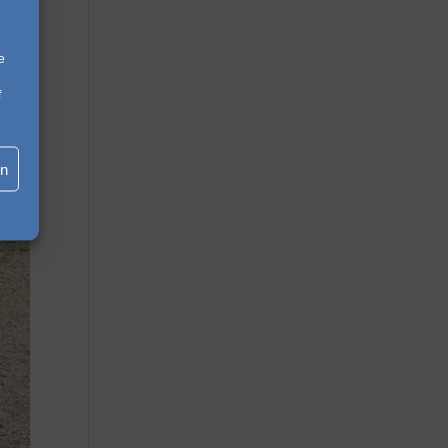
e
f
en