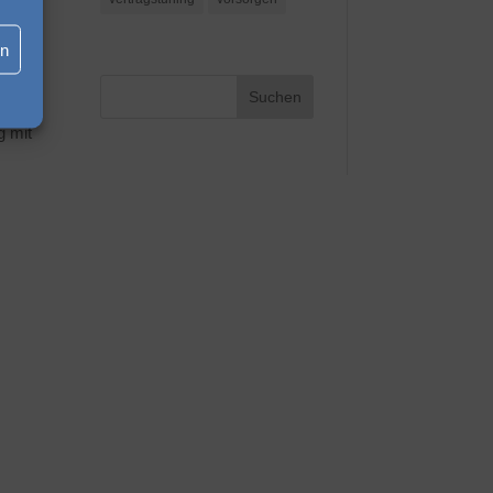
rt
en
eit
g mit