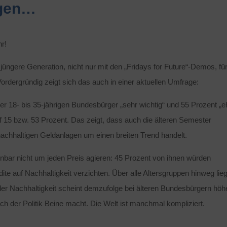
agen…
r!
 jüngere Generation, nicht nur mit den „Fridays for Future“-Demos, fü
ordergründig zeigt sich das auch in einer aktuellen Umfrage:
der 18- bis 35-jährigen Bundesbürger „sehr wichtig“ und 55 Prozent „e
 15 bzw. 53 Prozent. Das zeigt, dass auch die älteren Semester
nachhaltigen Geldanlagen um einen breiten Trend handelt.
enbar nicht um jeden Preis agieren: 45 Prozent von ihnen würden
te auf Nachhaltigkeit verzichten. Über alle Altersgruppen hinweg lieg
 der Nachhaltigkeit scheint demzufolge bei älteren Bundesbürgern höh
ich der Politik Beine macht. Die Welt ist manchmal kompliziert.