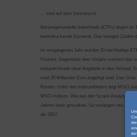
… sind auf dem Vormarsch!
Börsengehandelte Indexfonds (ETFs) liegen im 
beeindruckende Dynamik. Das belegen Zahlen d
Im vergangenen Jahr wurden 33 nachhaltige ETF
Prozent. Gegenüber dem Vorjahr markiert das s
entsprechende neue Angebote in den Verkauf. Dam
rund 39 Milliarden Euro angelegt sind. Das Gros 
Renten. Unter den Indexanbietern liegt MSCI unan
MSCI-Indizes. Wie aus den Scope-Analysen zude
Jahren stark gesunken. So verlangen neu aufge
Um 
als 2007.
Coo
die
ein
der