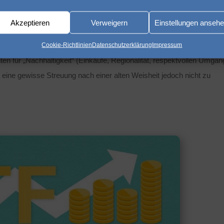
siko“ mit sich. Wer einzig und allein nur in diesem Bereich investie
Akzeptieren
Verweigern
Einstellungen anseh
 das Vermögen sehr stark schmälern (wer erinnert sich noch die Z
Cookie-Richtlinien
Datenschutzerklärung
Impressum
ten für „Nachhaltigkeit“ (Einkäufe, Regionalität, respektvollen Umgan
 eine gewisse Streuung nach einer alten Weisheit jedoch nicht zu