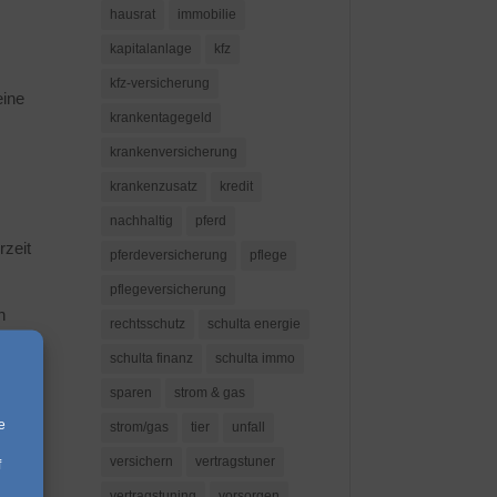
hausrat
immobilie
kapitalanlage
kfz
kfz-versicherung
eine
krankentagegeld
krankenversicherung
krankenzusatz
kredit
nachhaltig
pferd
rzeit
pferdeversicherung
pflege
pflegeversicherung
n
rechtsschutz
schulta energie
en
schulta finanz
schulta immo
hren
sparen
strom & gas
e
strom/gas
tier
unfall
versichern
vertragstuner
f
vertragstuning
vorsorgen