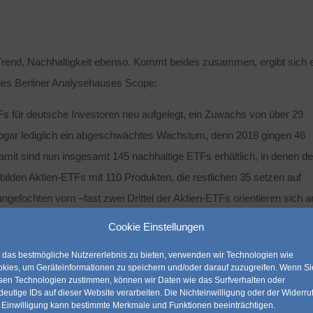
Trend, Nachhaltigkeit ebenso. Kommt beides zusammen, ergibt sich 
es Berliner Analysehauses Scope:
s für deutsche Investoren neu aufgelegt, ein Zuwachs von über 29
ogar lediglich ein abgeschwächtes Wachstum, denn 2018 gingen 46
it sind nun insgesamt 145 nachhaltige ETFs erhältlich, in denen de
bilden Aktien-ETFs mit 110 Produkten, die restlichen 35 setzen auf
gefochten vorn –fast zwei Drittel der Aktien-ETFs orientieren sich a
m hervorgeht, sind die Kosten nachhaltiger ETFs in den vergangen
Cookie Einstellungen
legte Fonds im Durchschnitt um mehr als 60 Prozent geringere Gebü
das bestmögliche Nutzererlebnis zu bieten, verwenden wir Technologien wie
kies, um Geräteinformationen zu speichern und/oder darauf zuzugreifen. Wenn Si
sen Technologien zustimmen, können wir Daten wie das Surfverhalten oder
deutige IDs auf dieser Website verarbeiten. Die Nichteinwilligung oder der Widerru
 Einwilligung kann bestimmte Merkmale und Funktionen beeinträchtigen.