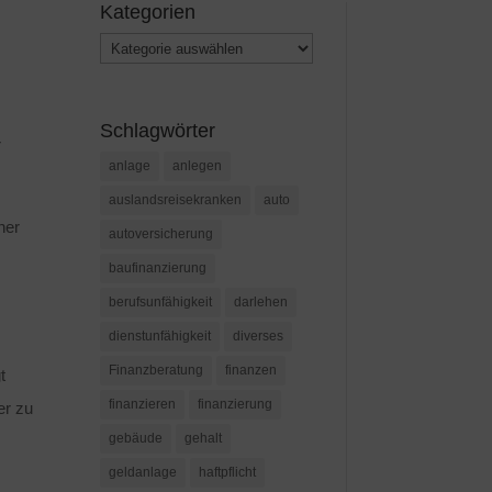
Kategorien
Kategorien
Schlagwörter
r
anlage
anlegen
auslandsreisekranken
auto
her
autoversicherung
baufinanzierung
berufsunfähigkeit
darlehen
dienstunfähigkeit
diverses
Finanzberatung
finanzen
t
finanzieren
finanzierung
er zu
gebäude
gehalt
geldanlage
haftpflicht