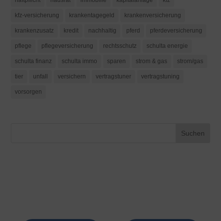
kfz-versicherung
krankentagegeld
krankenversicherung
krankenzusatz
kredit
nachhaltig
pferd
pferdeversicherung
pflege
pflegeversicherung
rechtsschutz
schulta energie
schulta finanz
schulta immo
sparen
strom & gas
strom/gas
tier
unfall
versichern
vertragstuner
vertragstuning
vorsorgen