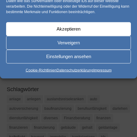
Daten wie das Surfverhalten oder eindeutige IDs auf dieser Website
verarbeiten. Die Nichteinwilligung oder der Widerruf der Einwilligung kann
bestimmte Merkmale und Funktionen beeinträchtigen.
Akzeptieren
Verweigern
Einstellungen ansehen
Kategorien
Kategorien
Cookie-Richtlinien
Datenschutzerklärung
Impressum
Schlagwörter
anlage
anlegen
auslandsreisekranken
auto
autoversicherung
baufinanzierung
berufsunfähigkeit
darlehen
dienstunfähigkeit
diverses
Finanzberatung
finanzen
finanzieren
finanzierung
gebäude
gehalt
geldanlage
haftpflicht
hausrat
immobilie
kapitalanlage
kfz