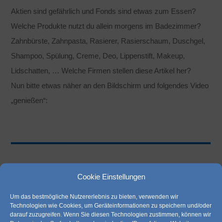
Aktien sind gefährlich und Fonds sind etwas zum Essen?
Welche Produkte nutzt du allein morgens im Badezimmer?
Zahnbürste, Zahnpasta, Rasierer, Rasierschaum, Duschgel,
Shampoo, Spülung, Creme, Deo, Lippenstift, Makeup,
Lidschatten, … Welche Firmen stellen diese Artikel her?
Nun bitte etwas näher an den Bildschirm und folgendes Video
„genießen“:
Cookie Einstellungen
Um das bestmögliche Nutzererlebnis zu bieten, verwenden wir
Technologien wie Cookies, um Geräteinformationen zu speichern und/oder
darauf zuzugreifen. Wenn Sie diesen Technologien zustimmen, können wir