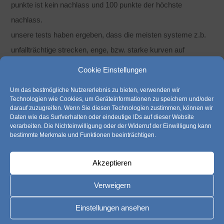
punkte ist kein nachlass und 100 punkte der höchste
nachlass.
unsere tests haben ergeben, dass die meisten systeme z.b.
unfallträchtige strecken, enge, bzw. starke kurven auf
landstraßen, schnelles fahren auf der autobahn, „vollgas
Cookie Einstellungen
geben“, überschreitungen von geschwindigkeiten (ortschaft ist
Um das bestmögliche Nutzererlebnis zu bieten, verwenden wir
50 km/h und nicht ein km/h mehr!) usw. gar nicht gut finden!
Technologien wie Cookies, um Geräteinformationen zu speichern und/oder
darauf zuzugreifen. Wenn Sie diesen Technologien zustimmen, können wir
auch gab es schon einen zweistelligen punktabzug wegen
Daten wie das Surfverhalten oder eindeutige IDs auf dieser Website
einer vollbremsung (diese war aufgrund eines anderen
verarbeiten. Die Nichteinwilligung oder der Widerruf der Einwilligung kann
bestimmte Merkmale und Funktionen beeinträchtigen.
verkehrsteilnehmers leider notwendig).
angeblich gibt es zur zeit über 40.000 „telematiker“ in
Akzeptieren
deutschland…
Verweigern
wir sind jedenfalls gespannt wo uns dieser weg noch hinführt!
Einstellungen ansehen