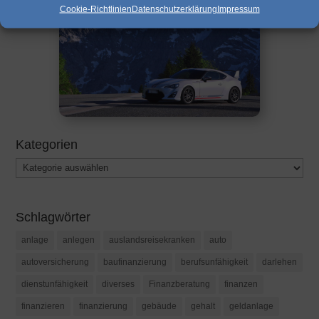
Cookie-Richtlinien
Datenschutzerklärung
Impressum
Kategorien
Kategorien
Schlagwörter
anlage
anlegen
auslandsreisekranken
auto
autoversicherung
baufinanzierung
berufsunfähigkeit
darlehen
dienstunfähigkeit
diverses
Finanzberatung
finanzen
finanzieren
finanzierung
gebäude
gehalt
geldanlage