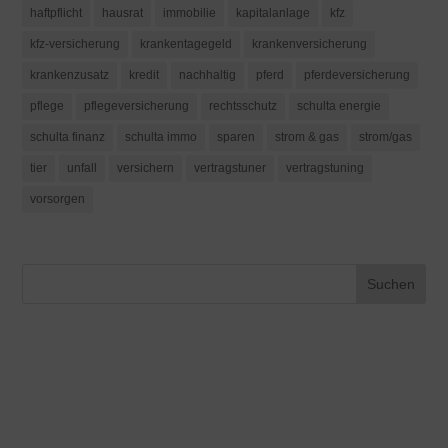
haftpflicht
hausrat
immobilie
kapitalanlage
kfz
kfz-versicherung
krankentagegeld
krankenversicherung
krankenzusatz
kredit
nachhaltig
pferd
pferdeversicherung
pflege
pflegeversicherung
rechtsschutz
schulta energie
schulta finanz
schulta immo
sparen
strom & gas
strom/gas
tier
unfall
versichern
vertragstuner
vertragstuning
vorsorgen